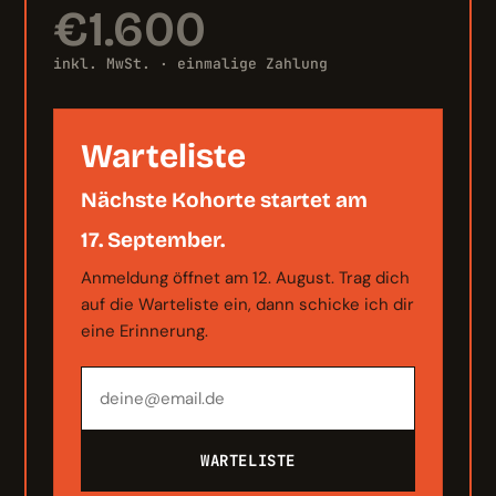
€1.600
inkl. MwSt. · einmalige Zahlung
Warteliste
Nächste Kohorte startet am
17. September.
Anmeldung öffnet am 12. August. Trag dich
auf die Warteliste ein, dann schicke ich dir
eine Erinnerung.
WARTELISTE